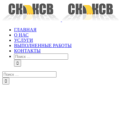
Skip
to
content
ГЛАВНАЯ
О НАС
УСЛУГИ
ВЫПОЛНЕННЫЕ РАБОТЫ
КОНТАКТЫ
Результат
поиска:
Результат
поиска: